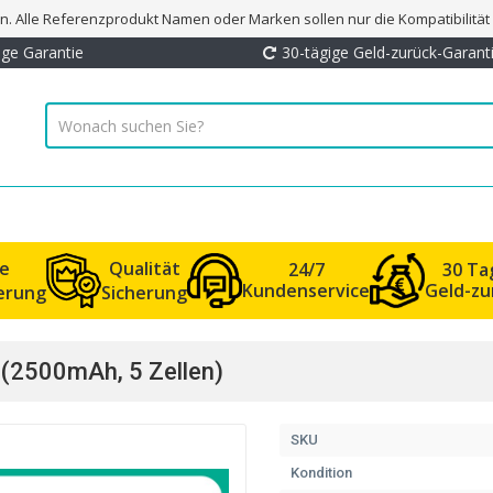
. Alle Referenzprodukt Namen oder Marken sollen nur die Kompatibilitä
ige Garantie
30-tägige Geld-zurück-Garant
le
Qualität
24/7
30 Ta
Kundenservice
Geld-zu
ferung
Sicherung
 (2500mAh, 5 Zellen)
SKU
Kondition