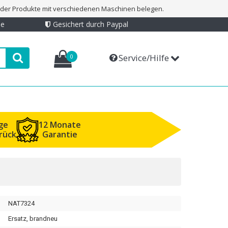
t der Produkte mit verschiedenen Maschinen belegen.
ie
Gesichert durch Paypal
Service/Hilfe
0
ge
12 Monate
rück
Garantie
NAT7324
Ersatz, brandneu