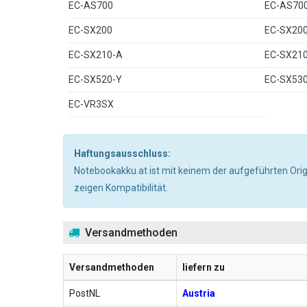
EC-AS700
EC-AS70
EC-SX200
EC-SX20
EC-SX210-A
EC-SX21
EC-SX520-Y
EC-SX53
EC-VR3SX
Haftungsausschluss:
Notebookakku.at ist mit keinem der aufgeführten Ori
zeigen Kompatibilität.
Versandmethoden
Versandmethoden
liefern zu
PostNL
Austria