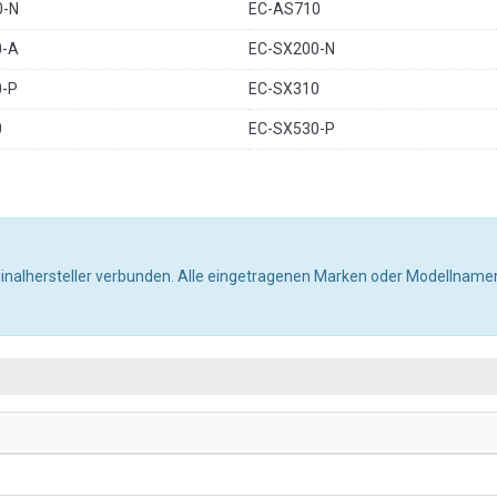
0-N
EC-AS710
0-A
EC-SX200-N
0-P
EC-SX310
0
EC-SX530-P
ginalhersteller verbunden. Alle eingetragenen Marken oder Modellnamen