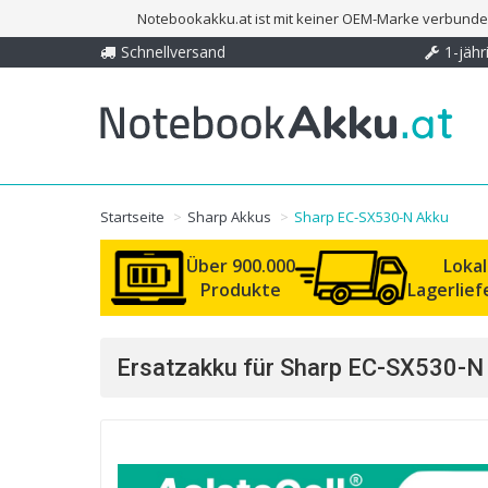
Notebookakku.at ist mit keiner OEM-Marke verbunden
Schnellversand
1-jähr
Startseite
Sharp Akkus
Sharp EC-SX530-N Akku
Über 900.000
Loka
Produkte
Lagerlie
Ersatzakku für Sharp EC-SX530-N