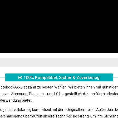
100% Kompatibel, Sicher & Zuverlässig
NotebookAkku.at zählt zu besten Wahlen. Wir bieten Ihnen mit günstige
ion von Samsung, Panasonic und LG hergestellt wird, kann für mindest
 Verwendung bietet.
auger
ist vollständig kompatibel mit dem Originalhersteller. Außerdem be
gang überprüfen unsere Techniker sie streng, um Ihre Sicherheit so