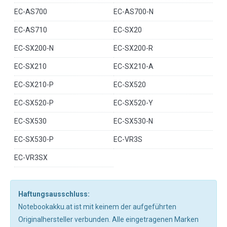
EC-AS700
EC-AS700-N
EC-AS710
EC-SX20
EC-SX200-N
EC-SX200-R
EC-SX210
EC-SX210-A
EC-SX210-P
EC-SX520
EC-SX520-P
EC-SX520-Y
EC-SX530
EC-SX530-N
EC-SX530-P
EC-VR3S
EC-VR3SX
Haftungsausschluss:
Notebookakku.at ist mit keinem der aufgeführten
Originalhersteller verbunden. Alle eingetragenen Marken