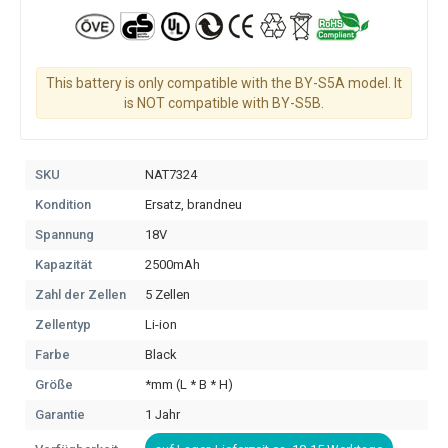
This battery is only compatible with the BY-S5A model. It
is NOT compatible with BY-S5B.
SKU
NAT7324
Kondition
Ersatz, brandneu
Spannung
18V
Kapazität
2500mAh
Zahl der Zellen
5 Zellen
Zellentyp
Li-ion
Farbe
Black
Größe
*mm (L * B * H)
Garantie
1 Jahr