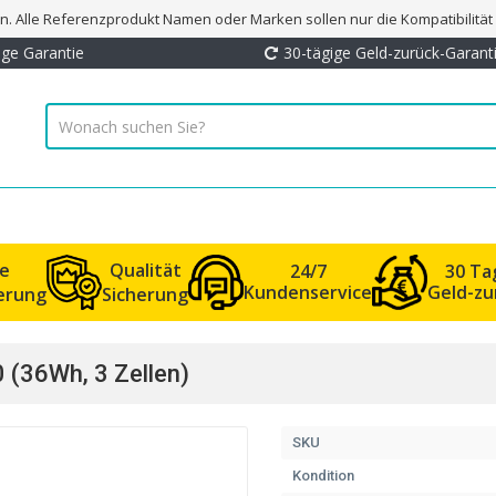
. Alle Referenzprodukt Namen oder Marken sollen nur die Kompatibilitä
ige Garantie
30-tägige Geld-zurück-Garant
le
Qualität
24/7
30 Ta
Kundenservice
Geld-zu
ferung
Sicherung
 (36Wh, 3 Zellen)
SKU
Kondition