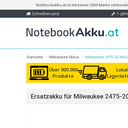
Notebookakku.at ist mit keiner OEM-Marke verbunden
Schnellversand
1-jähr
Startseite
Milwaukee Akkus
Milwaukee 2475-20 Akku
Über 900.000
Loka
Produkte
Lagerlie
Ersatzakku für Milwaukee 2475-20