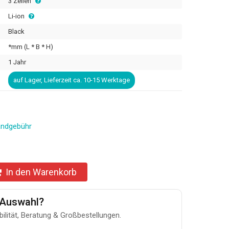
3 Zellen
Li-ion
Black
*mm (L * B * H)
1 Jahr
auf Lager, Lieferzeit ca. 10-15 Werktage
andgebühr
In den Warenkorb
u-Auswahl?
bilität, Beratung & Großbestellungen.