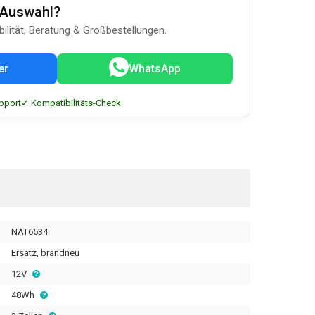
u-Auswahl?
bilität, Beratung & Großbestellungen.
er
WhatsApp
pport
✓ Kompatibilitäts-Check
NAT6534
Ersatz, brandneu
12V
48Wh