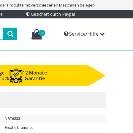
t der Produkte mit verschiedenen Maschinen belegen.
ie
Gesichert durch Paypal
Service/Hilfe
0
ge
12 Monate
rück
Garantie
NAT6533
Ersatz, brandneu