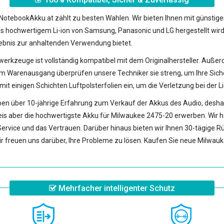
NotebookAkku.at zählt zu besten Wahlen. Wir bieten Ihnen mit günstig
aus hochwertigem Li-ion von Samsung, Panasonic und LG hergestellt wir
ebnis zur anhaltenden Verwendung bietet.
owerkzeuge
ist vollständig kompatibel mit dem Originalhersteller. Außer
nausgang überprüfen unsere Techniker sie streng, um Ihre Sicherhei
mit einigen Schichten Luftpolsterfolien ein, um die Verletzung bei der 
en über 10-jährige Erfahrung zum Verkauf der Akkus des Audio, deshalb 
eis aber die hochwertigste
Akku für Milwaukee 2475-20
erwerben. Wir h
Service und das Vertrauen. Darüber hinaus bieten wir Ihnen 30-tägige Rü
r freuen uns darüber, Ihre Probleme zu lösen. Kaufen Sie neue
Milwauk
Mehrfacher intelligenter Schutz