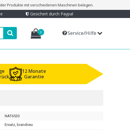
t der Produkte mit verschiedenen Maschinen belegen.
ie
Gesichert durch Paypal
Service/Hilfe
0
ge
12 Monate
rück
Garantie
NAT6533
Ersatz, brandneu