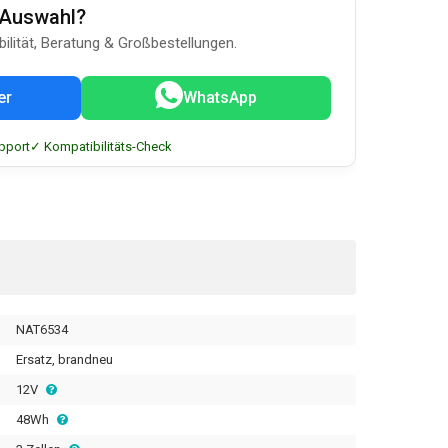
u-Auswahl?
bilität, Beratung & Großbestellungen.
er
WhatsApp
pport
✓ Kompatibilitäts-Check
NAT6534
Ersatz, brandneu
12V
48Wh