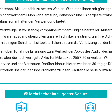
NotebookAkku.at zählt zu besten Wahlen. Wir bieten Ihnen mit günstig
aus hochwertigem Li-ion von Samsung, Panasonic und LG hergestellt wir
ebnis zur anhaltenden Verwendung bietet.
owerkzeuge
ist vollständig kompatibel mit dem Originalhersteller. Außer
nausgang überprüfen unsere Techniker sie streng, um Ihre Sicherhei
mit einigen Schichten Luftpolsterfolien ein, um die Verletzung bei der 
en über 10-jährige Erfahrung zum Verkauf der Akkus des Audio, deshalb 
eis aber die hochwertigste
Akku für Milwaukee 2557-20
erwerben. Wir h
Service und das Vertrauen. Darüber hinaus bieten wir Ihnen 30-tägige Rü
r freuen uns darüber, Ihre Probleme zu lösen. Kaufen Sie neue
Milwauk
Mehrfacher intelligenter Schutz