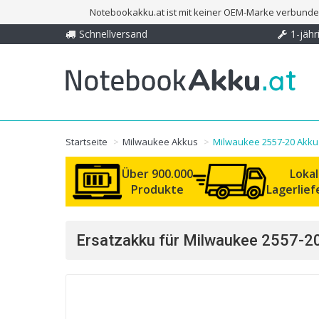
Notebookakku.at ist mit keiner OEM-Marke verbunden
Schnellversand
1-jähr
Startseite
Milwaukee Akkus
Milwaukee 2557-20 Akku
Über 900.000
Loka
Produkte
Lagerlie
Ersatzakku für Milwaukee 2557-20