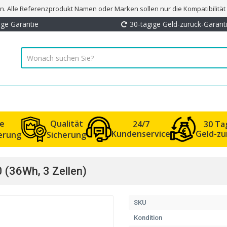
. Alle Referenzprodukt Namen oder Marken sollen nur die Kompatibilitä
ige Garantie
30-tägige Geld-zurück-Garant
le
Qualität
24/7
30 Ta
Kundenservice
Geld-zu
ferung
Sicherung
 (36Wh, 3 Zellen)
SKU
Kondition