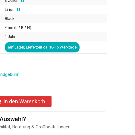
3 Zellen
Li-ion
Black
*mm (L * B * H)
1 Jahr
auf Lager, Lieferzeit ca. 10-15 Werktage
andgebühr
In den Warenkorb
u-Auswahl?
bilität, Beratung & Großbestellungen.