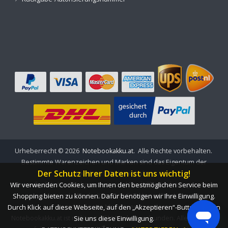
Urheberrecht ©
2026
Notebookakku.at
. Alle Rechte vorbehalten.
Bestimmte Warenzeichen und Marken sind das Eigentum der
Der Schutz Ihrer Daten ist uns wichtig!
jeweiligen Markeninhaber.
Wir verwenden Cookies, um Ihnen den bestmöglichen Service beim
Die aufgeführten Markennamen und Modellbezeichnungen sind
Shopping bieten zu können. Dafür benötigen wir Ihre Einwilligung.
nur dazu gedacht, die Kompatibilität dieser Produkte mit
Durch Klick auf diese Webseite, auf den „Akzeptieren“-Button, geben
verschiedenen Maschinen zu zeigen.
Notebookakku.at ist nicht mit OEM-Marken verbunden. Alle Produkte
Sie uns diese Einwilligung.