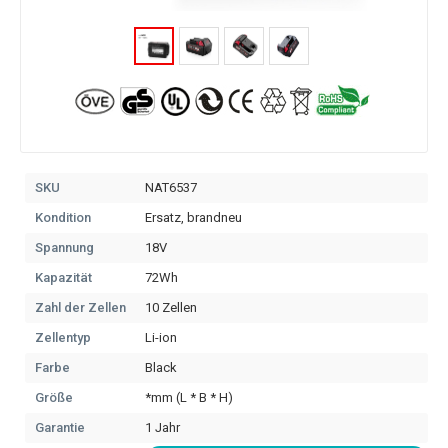
SKU
NAT6537
Kondition
Ersatz, brandneu
Spannung
18V
Kapazität
72Wh
Zahl der Zellen
10 Zellen
Zellentyp
Li-ion
Farbe
Black
Größe
*mm (L * B * H)
Garantie
1 Jahr