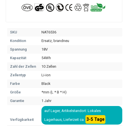
SKU
NAT6536
Kondition
Ersatz, brandneu
Spannung
18V
Kapazität
54Wh
Zahl der Zellen
10 Zellen
Zellentyp
Li-ion
Farbe
Black
Größe
*mm (L * B * H)
Garantie
1 Jahr
auf Lager, Artikelstandort: Lokales
3-5 Tage
Verfügbarkeit
Lagerhaus, Lieferzeit ca.