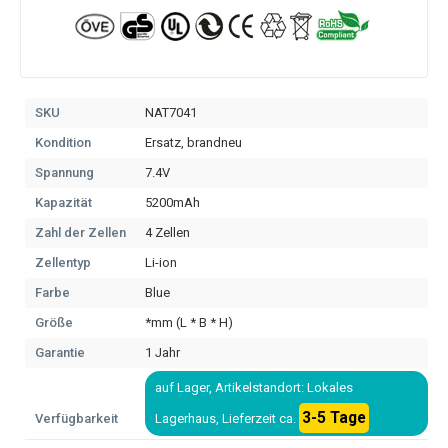
SKU
NAT7041
Kondition
Ersatz, brandneu
Spannung
7.4V
Kapazität
5200mAh
Zahl der Zellen
4 Zellen
Zellentyp
Li-ion
Farbe
Blue
Größe
*mm (L * B * H)
Garantie
1 Jahr
auf Lager, Artikelstandort: Lokales
3-5 Tage
Verfügbarkeit
Lagerhaus, Lieferzeit ca.