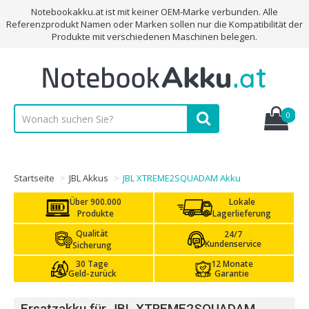
Notebookakku.at ist mit keiner OEM-Marke verbunden. Alle
Referenzprodukt Namen oder Marken sollen nur die Kompatibilität der
Produkte mit verschiedenen Maschinen belegen.
0
Startseite
JBL Akkus
JBL XTREME2SQUADAM Akku
Über 900.000
Lokale
Produkte
Lagerlieferung
Qualität
24/7
Kundenservice
Sicherung
30 Tage
12 Monate
Geld-zurück
Garantie
Ersatzakku für JBL XTREME2SQUADAM