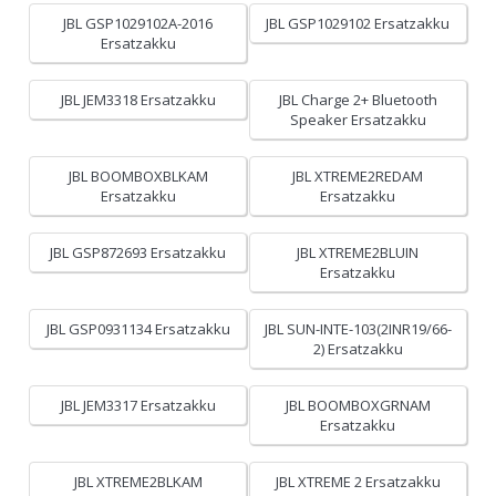
JBL GSP1029102A-2016
JBL GSP1029102 Ersatzakku
Ersatzakku
JBL JEM3318 Ersatzakku
JBL Charge 2+ Bluetooth
Speaker Ersatzakku
JBL BOOMBOXBLKAM
JBL XTREME2REDAM
Ersatzakku
Ersatzakku
JBL GSP872693 Ersatzakku
JBL XTREME2BLUIN
Ersatzakku
JBL GSP0931134 Ersatzakku
JBL SUN-INTE-103(2INR19/66-
2) Ersatzakku
JBL JEM3317 Ersatzakku
JBL BOOMBOXGRNAM
Ersatzakku
JBL XTREME2BLKAM
JBL XTREME 2 Ersatzakku