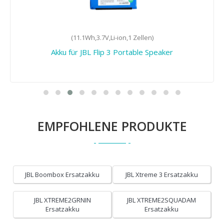
(11.1Wh,3.7V,Li-ion,1 Zellen)
Akku für JBL Flip 3 Portable Speaker
EMPFOHLENE PRODUKTE
JBL Boombox Ersatzakku
JBL Xtreme 3 Ersatzakku
JBL XTREME2GRNIN
JBL XTREME2SQUADAM
Ersatzakku
Ersatzakku