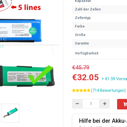
Kapazität
Zahl der Zellen
Zellentyp
Farbe
Größe
Garantie
Verfügbarkeit
€45.79
€32.05
+ €1.59 Vers
(714 Bewertungen)
Hilfe bei der Akk