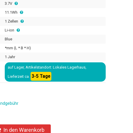
3.7V
11.1Wh
1 Zellen
Li-ion
Blue
*mm (L * B * H)
1 Jahr
auf Lager, Artikelstandort: Lokales Lagerhaus,
3-5 Tage
Lieferzeit ca.
andgebühr
In den Warenkorb