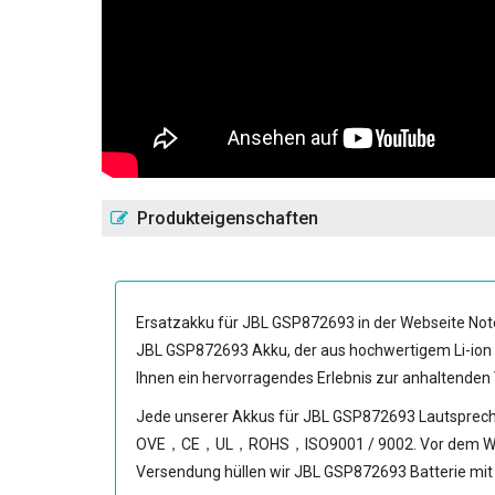
Produkteigenschaften
Ersatzakku für JBL GSP872693
in der Webseite Not
JBL GSP872693 Akku
, der aus hochwertigem Li-io
Ihnen ein hervorragendes Erlebnis zur anhaltenden
Jede unserer
Akkus für JBL GSP872693 Lautsprec
OVE，CE，UL，ROHS，ISO9001 / 9002. Vor dem Warenaus
Versendung hüllen wir
JBL GSP872693 Batterie
mit 