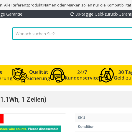
. Alle Referenzprodukt Namen oder Marken sollen nur die Kompatibilitä
ige Garantie
30-tägige Geld-zurück-Garant
le
Qualität
24/7
30 Ta
Kundenservice
Geld-zu
ferung
Sicherung
.1Wh, 1 Zellen)
e
SKU
Kondition