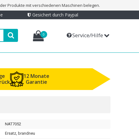
t der Produkte mit verschiedenen Maschinen belegen.
ie
Gesichert durch Paypal
Service/Hilfe
0
ge
12 Monate
rück
Garantie
NAT7052
Ersatz, brandneu