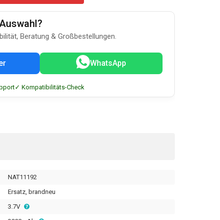
u-Auswahl?
bilität, Beratung & Großbestellungen.
er
WhatsApp
pport
✓ Kompatibilitäts-Check
NAT11192
Ersatz, brandneu
3.7V