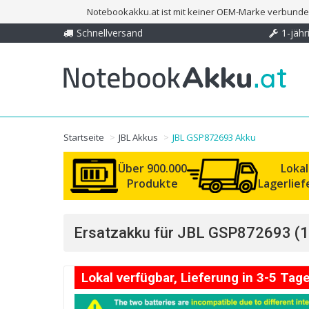
Notebookakku.at ist mit keiner OEM-Marke verbunden
Schnellversand
1-jähr
Startseite
JBL Akkus
JBL GSP872693 Akku
Über 900.000
Loka
Produkte
Lagerlie
Ersatzakku für JBL GSP872693 (11
Lokal verfügbar, Lieferung in 3-5 Tag