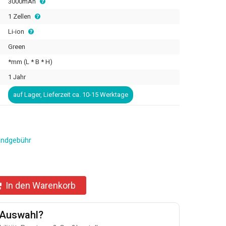
3000mAh
1 Zellen
Li-ion
Green
*mm (L * B * H)
1 Jahr
auf Lager, Lieferzeit ca. 10-15 Werktage
andgebühr
In den Warenkorb
u-Auswahl?