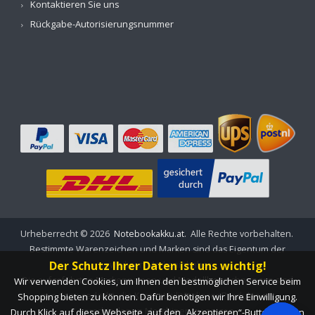
Kontaktieren Sie uns
Rückgabe-Autorisierungsnummer
Urheberrecht ©
2026
Notebookakku.at
. Alle Rechte vorbehalten.
Bestimmte Warenzeichen und Marken sind das Eigentum der
Der Schutz Ihrer Daten ist uns wichtig!
jeweiligen Markeninhaber.
Die aufgeführten Markennamen und Modellbezeichnungen sind
Wir verwenden Cookies, um Ihnen den bestmöglichen Service beim
nur dazu gedacht, die Kompatibilität dieser Produkte mit
Shopping bieten zu können. Dafür benötigen wir Ihre Einwilligung.
verschiedenen Maschinen zu zeigen.
Durch Klick auf diese Webseite, auf den „Akzeptieren“-Button, geben