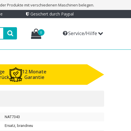
t der Produkte mit verschiedenen Maschinen belegen.
ie
Gesichert durch Paypal
Service/Hilfe
0
ge
12 Monate
rück
Garantie
NAT7343
Ersatz, brandneu