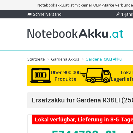
Notebookakku.at ist mit keiner OEM-Marke verbunden
Schnellversand
1-jähr
Startseite
Gardena Akkus
Gardena R38LI Akku
Über 900.000
Loka
Produkte
Lagerlie
Ersatzakku für Gardena R38LI (25
Lokal verfügbar, Lieferung in 3-5 Tag