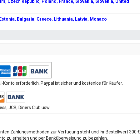
gium, Czech Republic, Poland, France, Slovakia, Slovenia, United
Estonia, Bulgaria, Greece, Lithuania, Latvia, Monaco
-Konto erforderlich. Paypal ist sicher und kostenlos für Käufer.
ss, JCB, Diners Club usw.
ten Zahlungsmethoden zur Verfügung steht und Ihr Bestellwert 300 € ü
to zu erhalten und per Banküberweisung zu bezahlen.