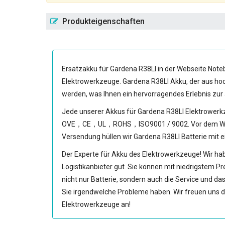
Produkteigenschaften
Ersatzakku für Gardena R38LI
in der Webseite Noteb
Elektrowerkzeuge.
Gardena R38LI Akku
, der aus h
werden, was Ihnen ein hervorragendes Erlebnis zur
Jede unserer
Akkus für Gardena R38LI Elektrower
OVE，CE，UL，ROHS，ISO9001 / 9002. Vor dem Warenaus
Versendung hüllen wir
Gardena R38LI Batterie
mit e
Der Experte für Akku des Elektrowerkzeuge! Wir hab
Logistikanbieter gut. Sie können mit niedrigstem Pr
nicht nur Batterie, sondern auch die Service und da
Sie irgendwelche Probleme haben. Wir freuen uns d
Elektrowerkzeuge an!