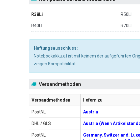
R38Li
R50LI
R40LI
R70LI
Haftungsausschluss:
Notebookakku.at ist mit keinem der aufgeführten Ori
zeigen Kompatibilität.
Versandmethoden
Versandmethoden
liefern zu
PostNL
Austria
DHL / GLS
Austria (Wenn Artikelstand
PostNL
Germany, Switzerland, Lux