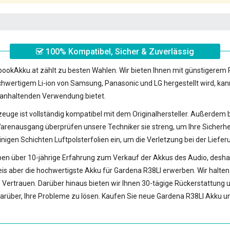
100% Kompatibel, Sicher & Zuverlässig
ookAkku.at zählt zu besten Wahlen. Wir bieten Ihnen mit günstigerem 
ochwertigem Li-ion von Samsung, Panasonic und LG hergestellt wird, ka
 anhaltenden Verwendung bietet.
kzeuge
ist vollständig kompatibel mit dem Originalhersteller. Außerdem b
gang überprüfen unsere Techniker sie streng, um Ihre Sicherheit so
inigen Schichten Luftpolsterfolien ein, um die Verletzung bei der Liefe
en über 10-jährige Erfahrung zum Verkauf der Akkus des Audio, deshalb 
eis aber die hochwertigste
Akku für Gardena R38LI
erwerben. Wir halte
s Vertrauen. Darüber hinaus bieten wir Ihnen 30-tägige Rückerstattung u
arüber, Ihre Probleme zu lösen. Kaufen Sie neue
Gardena R38LI Akku
un