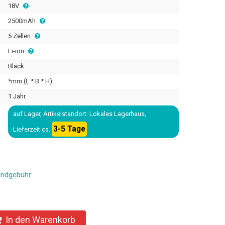
18V
2500mAh
5 Zellen
Li-ion
Black
*mm (L * B * H)
1 Jahr
auf Lager, Artikelstandort: Lokales Lagerhaus,
3-5 Tage
Lieferzeit ca.
andgebühr
In den Warenkorb