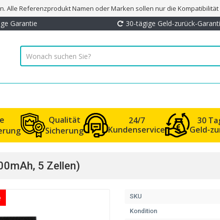
. Alle Referenzprodukt Namen oder Marken sollen nur die Kompatibilitä
ige Garantie
30-tägige Geld-zurück-Garant
le
Qualität
24/7
30 Ta
Kundenservice
Geld-zu
ferung
Sicherung
00mAh, 5 Zellen)
e
SKU
Kondition