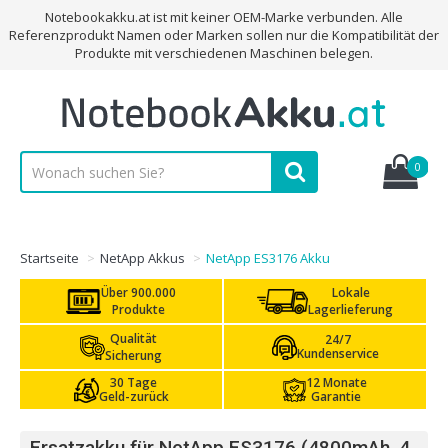
Notebookakku.at ist mit keiner OEM-Marke verbunden. Alle
Referenzprodukt Namen oder Marken sollen nur die Kompatibilität der
Produkte mit verschiedenen Maschinen belegen.
0
Startseite
NetApp Akkus
NetApp ES3176 Akku
Über 900.000
Lokale
Produkte
Lagerlieferung
Qualität
24/7
Kundenservice
Sicherung
30 Tage
12 Monate
Geld-zurück
Garantie
Ersatzakku für NetApp ES3176 (4800mAh, 4