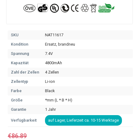
SKU
NAT11617
Kondition
Ersatz, brandneu
Spannung
7.4V
Kapazität
4800mAh
Zahl der Zellen
4 Zellen
Zellentyp
Li-ion
Farbe
Black
Größe
*mm (L * B * H)
Garantie
1 Jahr
Verfügbarkeit
auf Lager, Lieferzeit ca. 10-15 Werktage
€86.89