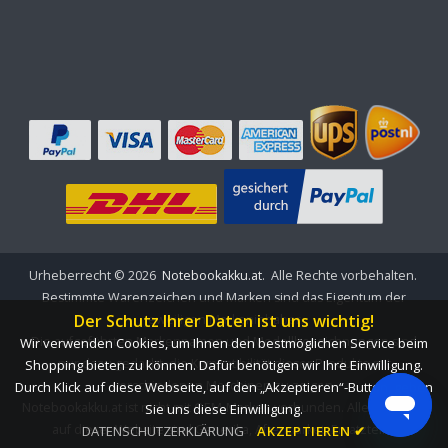
Urheberrecht ©
2026
Notebookakku.at
. Alle Rechte vorbehalten.
Bestimmte Warenzeichen und Marken sind das Eigentum der
Der Schutz Ihrer Daten ist uns wichtig!
jeweiligen Markeninhaber.
Die aufgeführten Markennamen und Modellbezeichnungen sind
Wir verwenden Cookies, um Ihnen den bestmöglichen Service beim
nur dazu gedacht, die Kompatibilität dieser Produkte mit
Shopping bieten zu können. Dafür benötigen wir Ihre Einwilligung.
verschiedenen Maschinen zu zeigen.
Durch Klick auf diese Webseite, auf den „Akzeptieren“-Button, geben
Notebookakku.at ist nicht mit OEM-Marken verbunden. Alle Produkte
Sie uns diese Einwilligung.
auf dieser Website sind Generika, Aftermarket, Ersatzteile.
DATENSCHUTZERKLÄRUNG
AKZEPTIEREN ✔