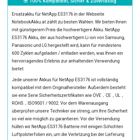
100% Kompatibel, Sicher & Zuverlässig
Ersatzakku für NetApp ES3176
in der Webseite
NotebookAkku.at zählt zu besten Wahlen. Wir bieten Ihnen
mit günstigerem Preis die hochwertigere Akku.
NetApp
ES3176 Akku
, der aus hochwertigem Li-ion von Samsung,
Panasonic und LG hergestellt wird, kann für mindestens
600 Zyklen aufgeladen / entladen werden, was Ihnen ein
hervorragendes Erlebnis zur anhaltenden Verwendung
bietet.
Jede unserer
Akkus für NetApp ES3176
ist vollständig
kompatibel mit dem Originalhersteller. Außerdem besteht
sie eine Serie Sicherheitszertifikaten wie OVE，CE，UL，
ROHS，ISO9001 / 9002. Vor dem Warenausgang
überprüfen unsere Techniker sie streng, um Ihre Sicherheit
so viel wie möglich zu garantieren. Vor der Versendung
hüllen wir
NetApp ES3176 Batterie
mit einigen Schichten
Luftpolsterfolien ein, um die Verletzung bei der Lieferung