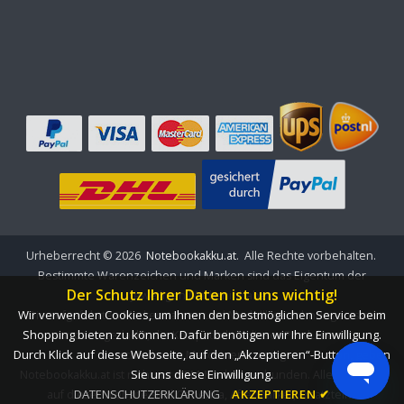
Urheberrecht ©
2026
Notebookakku.at
. Alle Rechte vorbehalten.
Bestimmte Warenzeichen und Marken sind das Eigentum der
Der Schutz Ihrer Daten ist uns wichtig!
jeweiligen Markeninhaber.
Wir verwenden Cookies, um Ihnen den bestmöglichen Service beim
Die aufgeführten Markennamen und Modellbezeichnungen sind
Shopping bieten zu können. Dafür benötigen wir Ihre Einwilligung.
nur dazu gedacht, die Kompatibilität dieser Produkte mit
Durch Klick auf diese Webseite, auf den „Akzeptieren“-Button, geben
verschiedenen Maschinen zu zeigen.
Sie uns diese Einwilligung.
Notebookakku.at ist nicht mit OEM-Marken verbunden. Alle Produkte
DATENSCHUTZERKLÄRUNG
AKZEPTIEREN ✔
auf dieser Website sind Generika, Aftermarket, Ersatzteile.