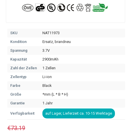
SKU
NAT11973
Kondition
Ersatz, brandneu
Spannung
3.7V
Kapazität
2900mAh
Zahl der Zellen
1 Zellen
Zellentyp
Li-ion
Farbe
Black
Größe
*mm (L * B * H)
Garantie
1 Jahr
Verfügbarkeit
auf Lager, Lieferzeit ca. 10-15 Werktage
€73.19