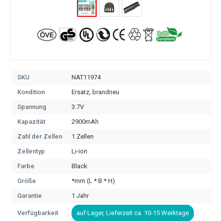
SKU
NAT11974
Kondition
Ersatz, brandneu
Spannung
3.7V
Kapazität
2900mAh
Zahl der Zellen
1 Zellen
Zellentyp
Li-ion
Farbe
Black
Größe
*mm (L * B * H)
Garantie
1 Jahr
Verfügbarkeit
auf Lager, Lieferzeit ca. 10-15 Werktage