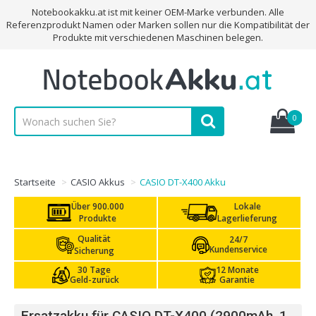
Notebookakku.at ist mit keiner OEM-Marke verbunden. Alle
Referenzprodukt Namen oder Marken sollen nur die Kompatibilität der
Produkte mit verschiedenen Maschinen belegen.
0
Startseite
CASIO Akkus
CASIO DT-X400 Akku
Über 900.000
Lokale
Produkte
Lagerlieferung
Qualität
24/7
Kundenservice
Sicherung
30 Tage
12 Monate
Geld-zurück
Garantie
Ersatzakku für CASIO DT-X400 (2900mAh, 1